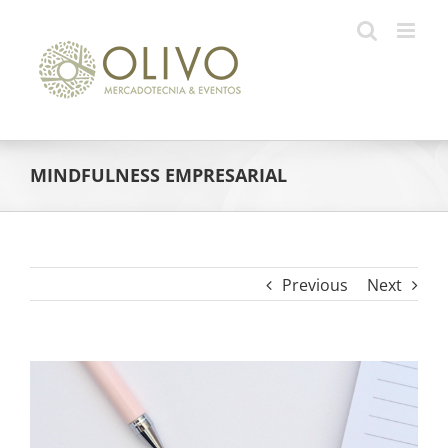
Skip
to
content
MINDFULNESS EMPRESARIAL
Previous
Next
View
Larger
Image