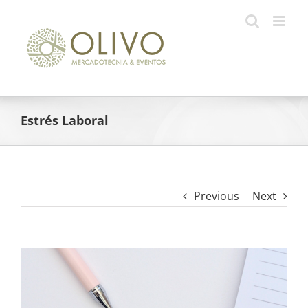
Skip
to
content
Estrés Laboral
Previous
Next
View
Larger
Image