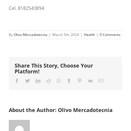
Cel. 8182543894
By
Olivo Mercadotecnia
|
March 5th, 2024
|
Health
|
0 Comments
Share This Story, Choose Your
Platform!
Facebook
Twitter
LinkedIn
Reddit
Whatsapp
Tumblr
Pinterest
Vk
Email
About the Author:
Olivo Mercadotecnia