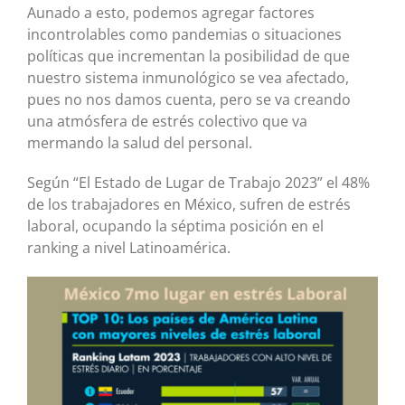
Aunado a esto, podemos agregar factores
incontrolables como pandemias o situaciones
políticas que incrementan la posibilidad de que
nuestro sistema inmunológico se vea afectado,
pues no nos damos cuenta, pero se va creando
una atmósfera de estrés colectivo que va
mermando la salud del personal.
Según “El Estado de Lugar de Trabajo 2023” el 48%
de los trabajadores en México, sufren de estrés
laboral, ocupando la séptima posición en el
ranking a nivel Latinoamérica.