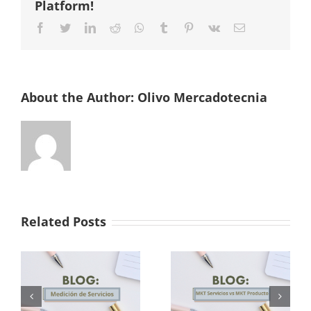
Platform!
Facebook
Twitter
LinkedIn
Reddit
Whatsapp
Tumblr
Pinterest
Vk
Email
About the Author:
Olivo Mercadotecnia
Related Posts
Marketing de
Servicio vs