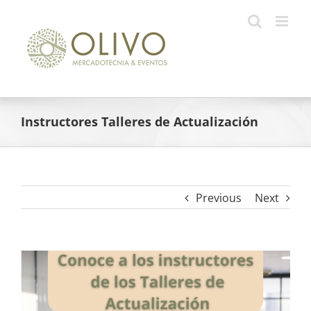
Skip
to
content
Instructores Talleres de Actualización
Previous
Next
View
Larger
Image