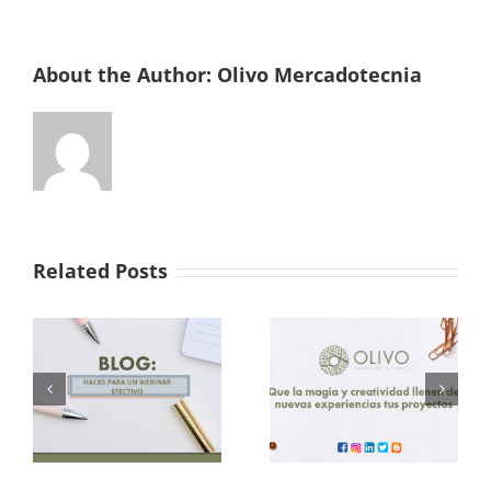
About the Author:
Olivo Mercadotecnia
Related Posts
n
Marketing
Hacia el 2021
Tradicional vs
Digital