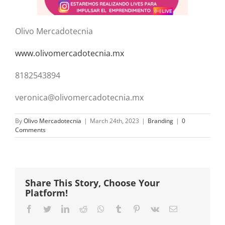
Olivo Mercadotecnia
www.olivomercadotecnia.mx
8182543894
veronica@olivomercadotecnia.mx
By
Olivo Mercadotecnia
|
March 24th, 2023
|
Branding
|
0
Comments
Share This Story, Choose Your
Platform!
Facebook
Twitter
LinkedIn
Reddit
Whatsapp
Tumblr
Pinterest
Vk
Email