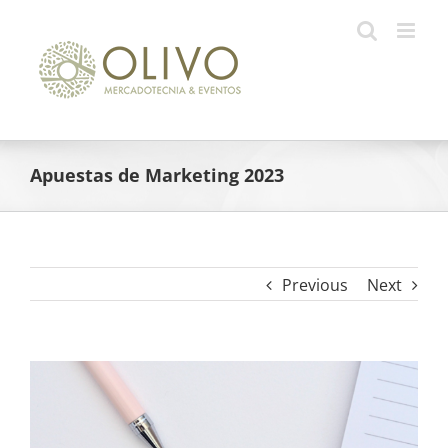
Skip
to
content
Apuestas de Marketing 2023
Previous
Next
View
Larger
Image