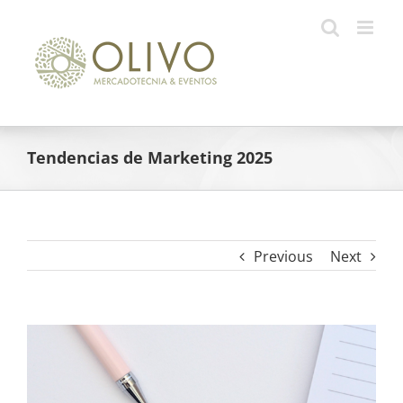
Skip
to
content
Tendencias de Marketing 2025
Previous
Next
View
Larger
Image