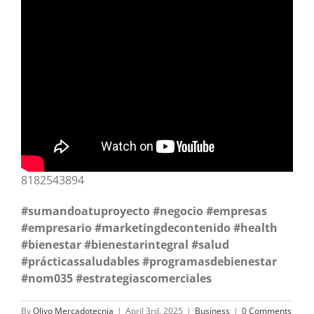
8182543894
#sumandoatuproyecto
#negocio
#empresas
#empresario
#marketingdecontenido
#health
#bienestar
#bienestarintegral
#salud
#prácticassaludables
#programasdebienestar
#nom035
#estrategiascomerciales
By
Olivo Mercadotecnia
|
April 3rd, 2025
|
Business
|
0 Comments