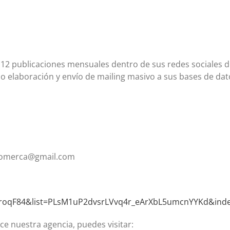
 12 publicaciones mensuales dentro de sus redes sociales d
o elaboración y envío de mailing masivo a sus bases de dat
livomerca@gmail.com
OroqF84&list=PLsM1uP2dvsrLVvq4r_eArXbL5umcnYYKd&ind
ce nuestra agencia, puedes visitar: