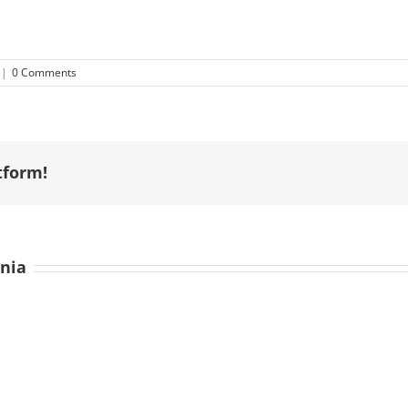
|
0 Comments
tform!
nia